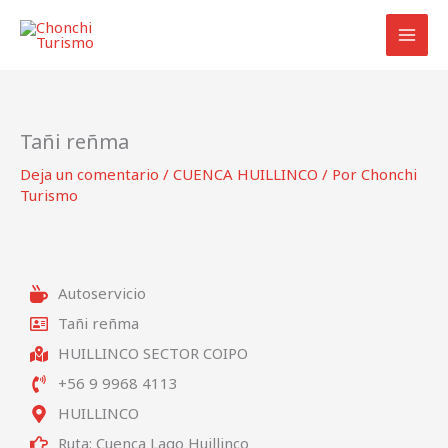
Ir
al
contenido
Tañi reñma
Deja un comentario
/
CUENCA HUILLINCO
/ Por
Chonchi
Turismo
Autoservicio
Tañi reñma
HUILLINCO SECTOR COIPO
+56 9 9968 4113
HUILLINCO
Ruta: Cuenca Lago Huillinco