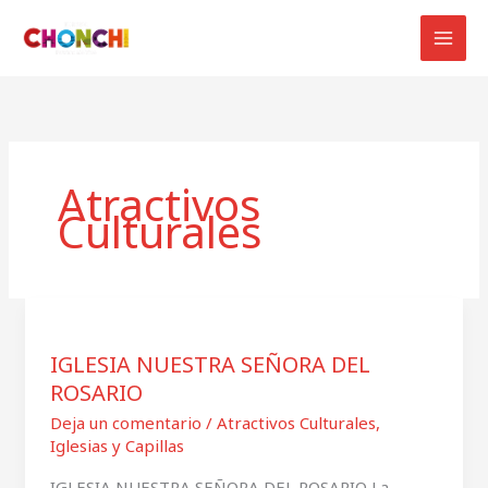
Ir
al
contenido
Atractivos
Culturales
IGLESIA
NUESTRA
IGLESIA NUESTRA SEÑORA DEL
SEÑORA
ROSARIO
DEL
ROSARIO
Deja un comentario
/
Atractivos Culturales
,
Iglesias y Capillas
IGLESIA NUESTRA SEÑORA DEL ROSARIO La