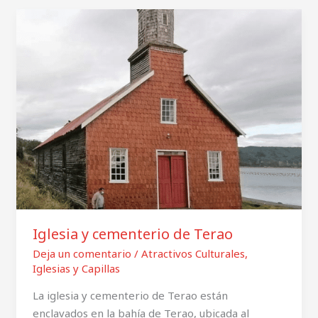
Iglesia
y
cementerio
de
Terao
Iglesia y cementerio de Terao
Deja un comentario
/
Atractivos Culturales
,
Iglesias y Capillas
La iglesia y cementerio de Terao están
enclavados en la bahía de Terao, ubicada al