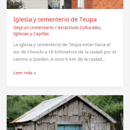
Iglesia y cementerio de Teupa
Deja un comentario
/
Atractivos Culturales
,
Iglesias y Capillas
La iglesia y cementerio de Teupa están hacia el
sur de Chonchi a 10 kilómetros de la ciudad por el
camino a Queilen. A unos 6 km. de la ciudad…
Leer más »
Iglesia
y
cementerio
de
Huillinco