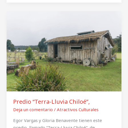
Predio
“Terra-
Lluvia
Chiloé”,
Predio “Terra-Lluvia Chiloé”,
Deja un comentario
/
Atractivos Culturales
Egor Vargas y Gloria Benavente tienen este
predio, llamado “Terra-Lluvia Chiloé”, de