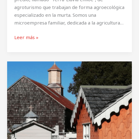
agroturismo que trabajan de forma agroecológica
especializado en la murta. Somos una
microempresa familiar, dedicada a la agricultura…
Leer más »
Iglesia
y
cementerio
de
Teupa