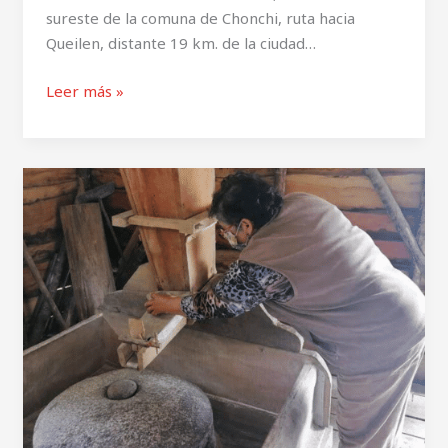
sureste de la comuna de Chonchi, ruta hacia
Queilen, distante 19 km. de la ciudad…
Leer más »
Molino
Don
Pedro