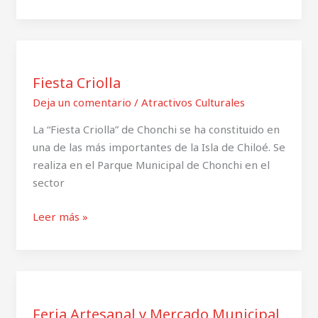
Fiesta
Criolla
Fiesta Criolla
Deja un comentario
/
Atractivos Culturales
La “Fiesta Criolla” de Chonchi se ha constituido en
una de las más importantes de la Isla de Chiloé. Se
realiza en el Parque Municipal de Chonchi en el
sector
Leer más »
Feria
Artesanal
Feria Artesanal y Mercado Municipal
y