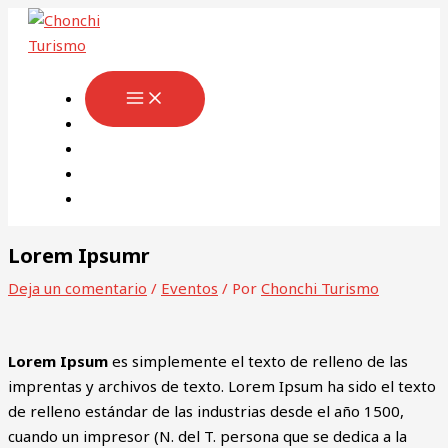
Ir
Escribe
Nombre*
Correo
Web
al
aquí...
electrónico*
contenido
Lorem Ipsumr
Deja un comentario
/
Eventos
/ Por
Chonchi Turismo
Lorem Ipsum
es simplemente el texto de relleno de las
imprentas y archivos de texto. Lorem Ipsum ha sido el texto
de relleno estándar de las industrias desde el año 1500,
cuando un impresor (N. del T. persona que se dedica a la