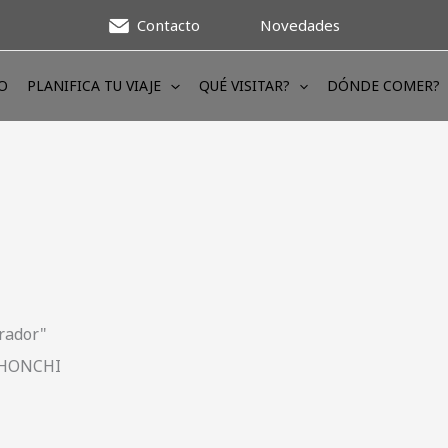
Contacto
Novedades
IO
PLANIFICA TU VIAJE
QUÉ VISITAR?
DÓNDE COMER?
rador"
 CHONCHI