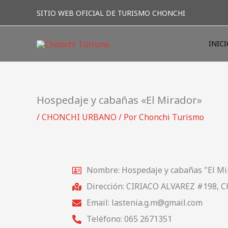
Ir
SITIO WEB OFICIAL DE TURISMO CHONCHI
al
contenido
INIC
Hospedaje y cabañas «El Mirador»
/
CHONCHI URBANO
/ Por
Chonchi Turismo
Nombre: Hospedaje y cabañas "El Mi
Dirección: CIRIACO ALVAREZ #198,
Email: lastenia.g.m@gmail.com
Teléfono: 065 2671351